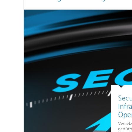
Secu
Infr
Oper
Vernetz
gestütz