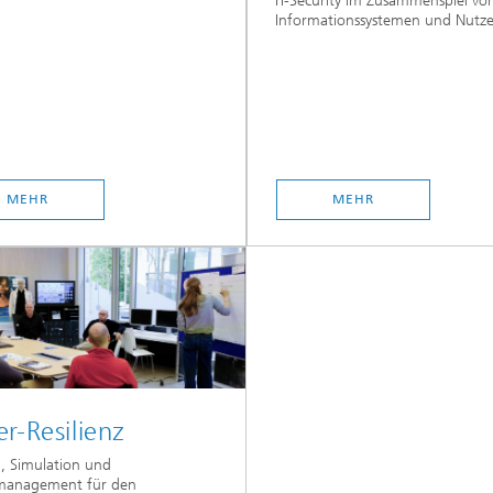
IT-Security im Zusammenspiel vo
Informationssystemen und Nutz
MEHR
MEHR
r-Resilienz
g, Simulation und
lmanagement für den