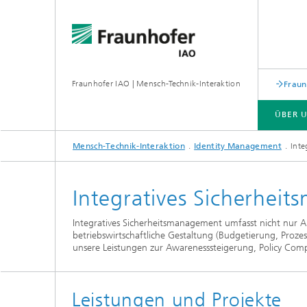
Fraunhofer IAO | Mensch-Technik-Interaktion
Fraun
ÜBER 
Mensch-Technik-Interaktion
Identity Management
Inte
ÜBER UNS
INTERACTION DESIGN
Integratives Sicherhei
Integratives Sicherheitsmanagement umfasst nicht nur 
betriebswirtschaftliche Gestaltung (Budgetierung, Proze
unsere Leistungen zur Awarenesssteigerung, Policy Comp
Leistungen und Projekte