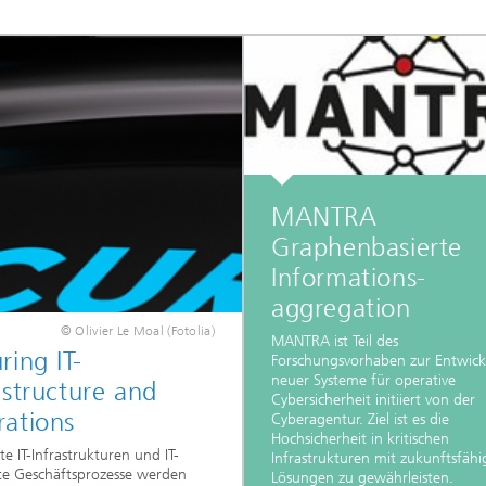
MANTRA
Graphenbasierte
Informations-
aggregation
© Olivier Le Moal (Fotolia)
MANTRA ist Teil des
ring IT-
Forschungsvorhaben zur Entwic
neuer Systeme für operative
astructure and
Cybersicherheit initiiert von der
ations
Cyberagentur. Ziel ist es die
Hochsicherheit in kritischen
te IT-Infrastrukturen und IT-
Infrastrukturen mit zukunftsfäh
te Geschäftsprozesse werden
Lösungen zu gewährleisten.