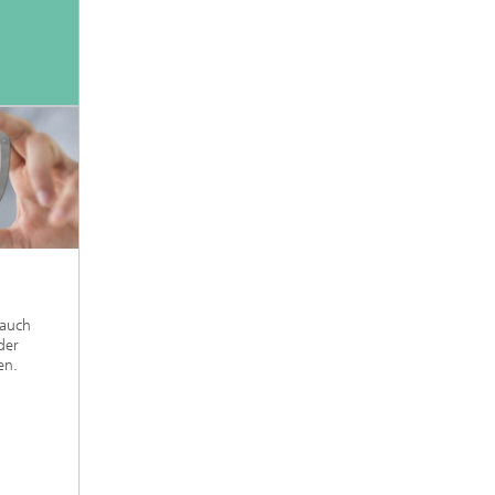
 auch
der
en.