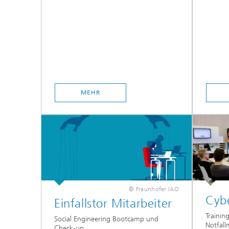
MEHR
© Fraunhofer IAO
Cybe
Einfallstor Mitarbeiter
Trainin
Social Engineering Bootcamp und
Notfal
Check-up