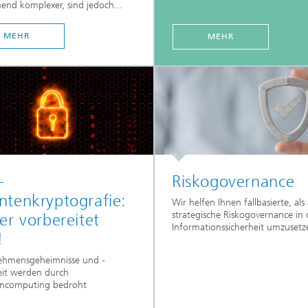
nd komplexer, sind jedoch...
MEHR
MEHR
-
Riskogovernance
tenkryptografie:
Wir helfen Ihnen fallbasierte, als
strategische Riskogovernance in 
er vorbereitet
Informationssicherheit umzusetz
!
ehmensgeheimnisse und -
eit werden durch
ncomputing bedroht