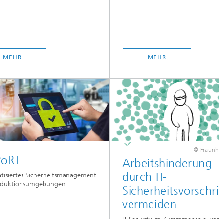
MEHR
MEHR
© Fraunh
PoRT
Arbeitshinderung
durch IT-
isiertes Sicherheitsmanagement
oduktionsumgebungen
Sicherheitsvorschr
vermeiden