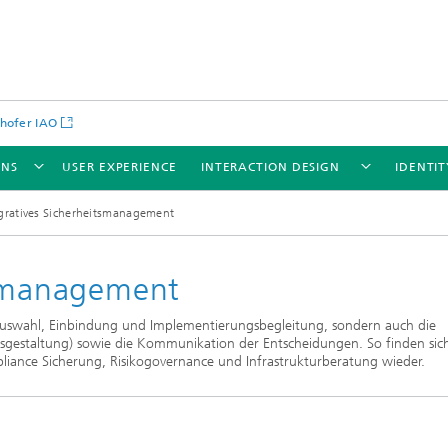
hofer IAO
UNS
USER EXPERIENCE
INTERACTION DESIGN
IDENTI
gratives Sicherheitsmanagement
tsmanagement
Auswahl, Einbindung und Implementierungsbegleitung, sondern auch die
ssgestaltung) sowie die Kommunikation der Entscheidungen. So finden sich
liance Sicherung, Risikogovernance und Infrastrukturberatung wieder.