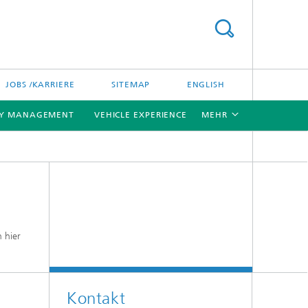
JOBS /KARRIERE
SITEMAP
ENGLISH
TY MANAGEMENT
VEHICLE EXPERIENCE
MEHR
[X]
[X]
 hier
Kontakt